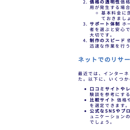
価格の透明性
価
用が発生する場
基本料金に
ておきまし
サポート体制
ホ
者を選ぶと安心
大切です。
制作のスピード
迅速な作業を行
ネットでのリサ
最近では、インターネ
た。以下に、いくつか
口コミサイトや
験談を参考にす
比較サイト
価格
を選定できます
公式なSNSやブ
ュニケーション
でしょう。