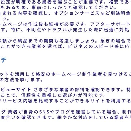
格設定が明確である業者を選ぶことが重要です。格安であ
合もあるため、事前にしっかりと確認してください。
含まれる内容を確認し、オプションサービスなど別途料
ょう。
ームページは作成後も維持が必要です。アフターサポート
です。特に、不明点やトラブルが発生した際に迅速に対処
依頼から納品までの期間も考慮しましょう。急ぎの場合で
うことができる業者を選べば、ビジネスのスピード感に応
ーチ
ットを活用して格安のホームページ制作業者を見つける
の方法を挙げます。
レビューサイト
さまざまな業者の評判を確認できます。特
ることで、信頼性を重視した選び方が可能です。
やサービス内容を比較することができるサイトを利用する
。
ログ
業者が自身のSNSやブログを運営している場合、制
の度合いを確認できます。細やかな対応をしている業者を