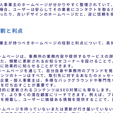
人事業主のホームページが分かりやすく整理されていて
場合、ユーザーは安心してその業者にコンタクトを取る
ったり、古いデザインのホームページだと、逆に信頼を
役割と利点
業主が持つべきホームページの役割と利点について、具
ームページは、事務所の業務内容や提供するサービスの
また、頻繁に更新されるお知らせコーナーを設けることで
様に効果的に知らせることができます。
ホームページを通じて、自分自身や事務所のブランドを発
テンツのトーンはすべて、取引先に対するあなたのメッセ
の企業・個人事業主は、多様なバックグラウンドや専門性
力を打ち出すことが重要です。
期的に更新されるコンテンツはSEO対策にも寄与します
とで、より多くの潜在顧客にリーチできます。例えば、ブ
どを掲載し、ユーザーに価値ある情報を提供することで、
ームページを持っていないまたは更新が行き届いていない