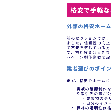
格安で手軽な
外部の格安ホー
前のセクションでは、
ました。信頼性の向上
て不安を感じている方
て、初期投資は大きな
ムページ制作業者を探
業者選びのポイ
まず、格安でホームペ
実績の確認
制作
や取引先の声が
成果物のデ
自分のイメ
価格の透明性
価