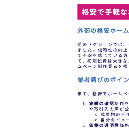
格安で手軽な
外部の格安ホー
前のセクションでは、
ました。信頼性の向上
て不安を感じている方
て、初期投資は大きな
ムページ制作業者を探
業者選びのポイ
まず、格安でホームペ
実績の確認
制作
や取引先の声が
成果物のデ
自分のイメ
価格の透明性
価