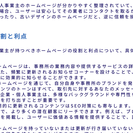
人事業主のホームページが分かりやすく整理されていて
場合、ユーザーは安心してその業者にコンタクトを取る
ったり、古いデザインのホームページだと、逆に信頼を
役割と利点
業主が持つべきホームページの役割と利点について、具
ームページは、事務所の業務内容や提供するサービスの
また、頻繁に更新されるお知らせコーナーを設けることで
様に効果的に知らせることができます。
ホームページを通じて、自分自身や事務所のブランドを発
テンツのトーンはすべて、取引先に対するあなたのメッセ
の企業・個人事業主は、多様なバックグラウンドや専門性
力を打ち出すことが重要です。
期的に更新されるコンテンツはSEO対策にも寄与します
とで、より多くの潜在顧客にリーチできます。例えば、ブ
どを掲載し、ユーザーに価値ある情報を提供することで、
ームページを持っていないまたは更新が行き届いていない