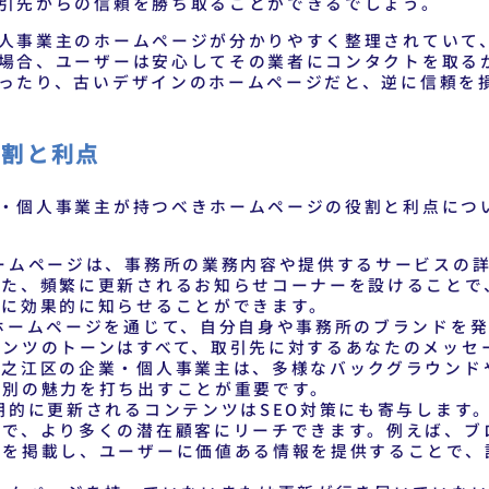
引先からの信頼を勝ち取ることができるでしょう。
人事業主のホームページが分かりやすく整理されていて
場合、ユーザーは安心してその業者にコンタクトを取る
ったり、古いデザインのホームページだと、逆に信頼を
役割と利点
・個人事業主が持つべきホームページの役割と利点につ
ームページは、事務所の業務内容や提供するサービスの
また、頻繁に更新されるお知らせコーナーを設けることで
様に効果的に知らせることができます。
ホームページを通じて、自分自身や事務所のブランドを発
テンツのトーンはすべて、取引先に対するあなたのメッセ
住之江区の企業・個人事業主は、多様なバックグラウンド
個別の魅力を打ち出すことが重要です。
期的に更新されるコンテンツはSEO対策にも寄与します
とで、より多くの潜在顧客にリーチできます。例えば、ブ
どを掲載し、ユーザーに価値ある情報を提供することで、