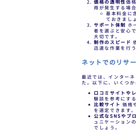
価格の透明性
価
用が発生する場
基本料金に
ておきまし
サポート体制
ホ
者を選ぶと安心
大切です。
制作のスピード
迅速な作業を行
ネットでのリサ
最近では、インターネ
た。以下に、いくつか
口コミサイトや
験談を参考にす
比較サイト
価格
を選定できます
公式なSNSやブ
ュニケーション
でしょう。