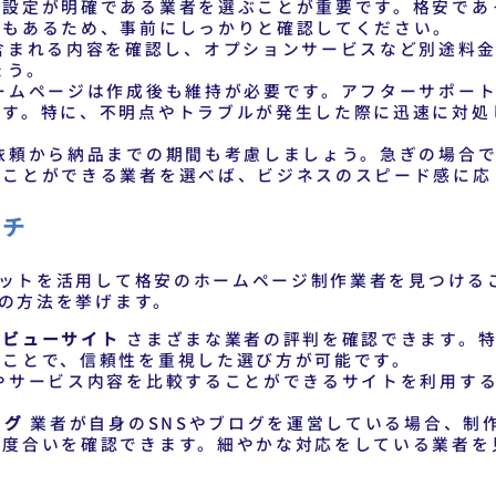
格設定が明確である業者を選ぶことが重要です。格安であ
合もあるため、事前にしっかりと確認してください。
含まれる内容を確認し、オプションサービスなど別途料
ょう。
ームページは作成後も維持が必要です。アフターサポート
です。特に、不明点やトラブルが発生した際に迅速に対処
依頼から納品までの期間も考慮しましょう。急ぎの場合で
うことができる業者を選べば、ビジネスのスピード感に応
ーチ
ットを活用して格安のホームページ制作業者を見つける
の方法を挙げます。
レビューサイト
さまざまな業者の評判を確認できます。特
ることで、信頼性を重視した選び方が可能です。
やサービス内容を比較することができるサイトを利用する
。
ログ
業者が自身のSNSやブログを運営している場合、制
の度合いを確認できます。細やかな対応をしている業者を