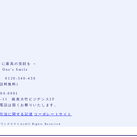
りに最高の笑顔を ～
One's Smile
0120-540-430
通話料無料)
04-0061
2-11 銀座大竹ビジデンス2F
電話は固くお断りいたします。
引法に関する記述
コーポレートサイト
le(ワンズスマイル)All Rights Reserved.