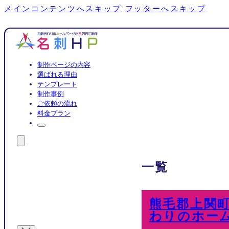
メインコンテンツへスキップ
フッターへスキップ
制作ページの内容
選ばれる理由
テンプレート
制作事例
ご依頼の流れ
料金プラン
一覧
熊毛郡上関
わりのホー