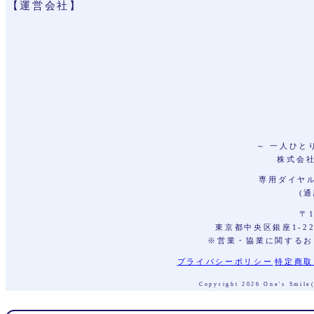
【運営会社】
～ 一人ひと
株式会社 
専用ダイヤル 
(
〒1
東京都中央区銀座1-2
※営業・協業に関するお
プライバシーポリシー
特定商取
Copyright 2026 One's Smi