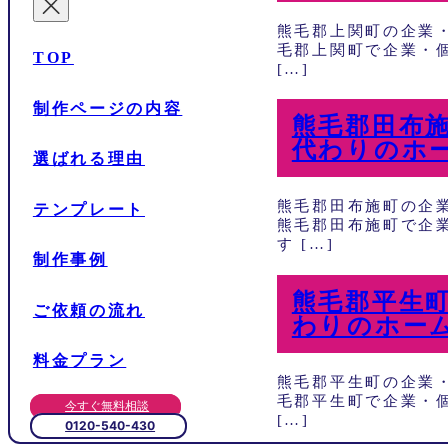
熊毛郡上関町の企業
毛郡上関町で企業・
TOP
[…]
制作ページの内容
熊毛郡田布
代わりのホ
選ばれる理由
熊毛郡田布施町の企
テンプレート
熊毛郡田布施町で企
す […]
制作事例
熊毛郡平生
ご依頼の流れ
わりのホー
料金プラン
熊毛郡平生町の企業
毛郡平生町で企業・
今すぐ無料相談
[…]
0120-540-430