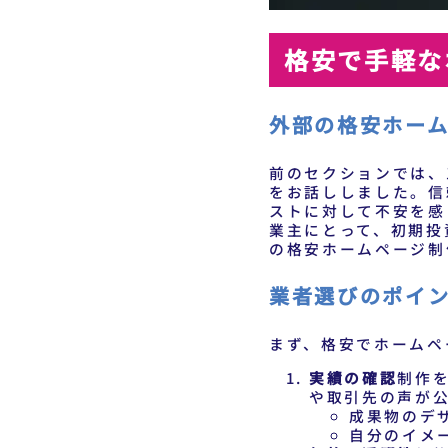
格安で手軽な
外部の格安ホー
前のセクションでは、
をお話ししました。信
ストに対して不安を感
業主にとって、初期投
の格安ホームページ制
業者選びのポイ
まず、格安でホームペ
実績の確認
制作
や取引先の声が
成果物のデ
自分のイメ