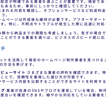
格設定が明確である業者を選ぶことが重要です。格安であ
合もあるため、事前にしっかりと確認してください。
含まれる内容を確認し、オプションサービスなど別途料
ょう。
ームページは作成後も維持が必要です。アフターサポート
です。特に、不明点やトラブルが発生した際に迅速に対処
依頼から納品までの期間も考慮しましょう。急ぎの場合で
うことができる業者を選べば、ビジネスのスピード感に応
ーチ
ットを活用して格安のホームページ制作業者を見つける
の方法を挙げます。
レビューサイト
さまざまな業者の評判を確認できます。特
ることで、信頼性を重視した選び方が可能です。
やサービス内容を比較することができるサイトを利用する
。
ログ
業者が自身のSNSやブログを運営している場合、制
の度合いを確認できます。細やかな対応をしている業者を