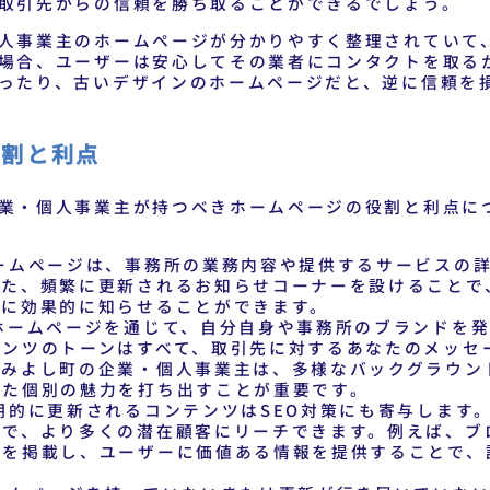
取引先からの信頼を勝ち取ることができるでしょう。
人事業主のホームページが分かりやすく整理されていて
場合、ユーザーは安心してその業者にコンタクトを取る
ったり、古いデザインのホームページだと、逆に信頼を
役割と利点
業・個人事業主が持つべきホームページの役割と利点に
ームページは、事務所の業務内容や提供するサービスの
また、頻繁に更新されるお知らせコーナーを設けることで
様に効果的に知らせることができます。
ホームページを通じて、自分自身や事務所のブランドを発
テンツのトーンはすべて、取引先に対するあなたのメッセ
東みよし町の企業・個人事業主は、多様なバックグラウン
した個別の魅力を打ち出すことが重要です。
期的に更新されるコンテンツはSEO対策にも寄与します
とで、より多くの潜在顧客にリーチできます。例えば、ブ
どを掲載し、ユーザーに価値ある情報を提供することで、