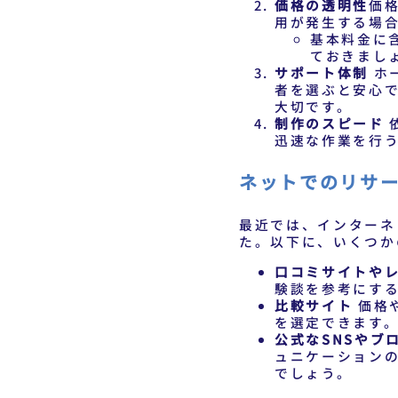
価格の透明性
価
用が発生する場
基本料金に
ておきまし
サポート体制
ホ
者を選ぶと安心
大切です。
制作のスピード
迅速な作業を行
ネットでのリサ
最近では、インターネ
た。以下に、いくつか
口コミサイトや
験談を参考にす
比較サイト
価格
を選定できます
公式なSNSやブ
ュニケーション
でしょう。