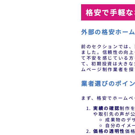
格安で手軽な
外部の格安ホー
前のセクションでは、
ました。信頼性の向上
て不安を感じている方
て、初期投資は大きな
ムページ制作業者を探
業者選びのポイ
まず、格安でホームペ
実績の確認
制作
や取引先の声が
成果物のデ
自分のイメ
価格の透明性
価