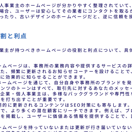
人事業主のホームページが分かりやすく整理されていて
場合、ユーザーは安心してその業者にコンタクトを取る
ったり、古いデザインのホームページだと、逆に信頼を
役割と利点
業主が持つべきホームページの役割と利点について、具
ームページは、事務所の業務内容や提供するサービスの
また、頻繁に更新されるお知らせコーナーを設けることで
様に効果的に知らせることができます。
ホームページを通じて、自分自身や事務所のブランドを発
テンツのトーンはすべて、取引先に対するあなたのメッセ
の企業・個人事業主は、多様なバックグラウンドや専門性
力を打ち出すことが重要です。
期的に更新されるコンテンツはSEO対策にも寄与します
とで、より多くの潜在顧客にリーチできます。例えば、ブ
どを掲載し、ユーザーに価値ある情報を提供することで、
ームページを持っていないまたは更新が行き届いていない