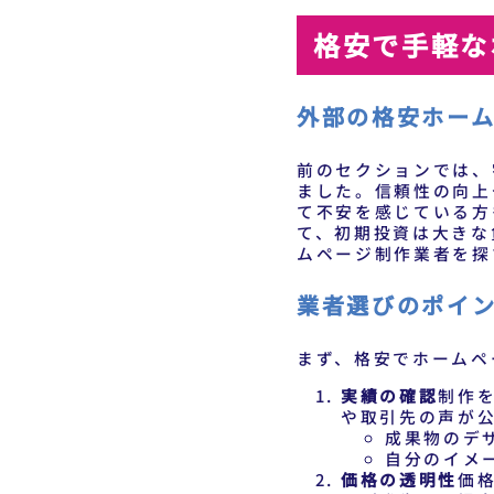
格安で手軽な
外部の格安ホー
前のセクションでは、
ました。信頼性の向上
て不安を感じている方
て、初期投資は大きな
ムページ制作業者を探
業者選びのポイ
まず、格安でホームペ
実績の確認
制作
や取引先の声が
成果物のデ
自分のイメ
価格の透明性
価