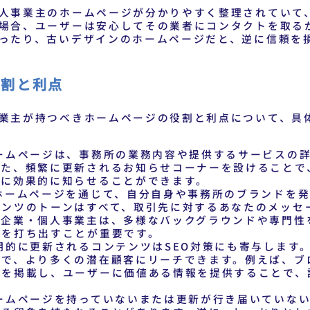
人事業主のホームページが分かりやすく整理されていて
場合、ユーザーは安心してその業者にコンタクトを取る
ったり、古いデザインのホームページだと、逆に信頼を
役割と利点
業主が持つべきホームページの役割と利点について、具
ームページは、事務所の業務内容や提供するサービスの
また、頻繁に更新されるお知らせコーナーを設けることで
様に効果的に知らせることができます。
ホームページを通じて、自分自身や事務所のブランドを発
テンツのトーンはすべて、取引先に対するあなたのメッセ
の企業・個人事業主は、多様なバックグラウンドや専門性
力を打ち出すことが重要です。
期的に更新されるコンテンツはSEO対策にも寄与します
とで、より多くの潜在顧客にリーチできます。例えば、ブ
どを掲載し、ユーザーに価値ある情報を提供することで、
ームページを持っていないまたは更新が行き届いていない